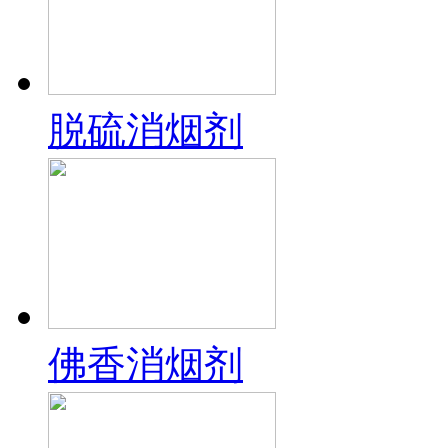
脱硫消烟剂
佛香消烟剂