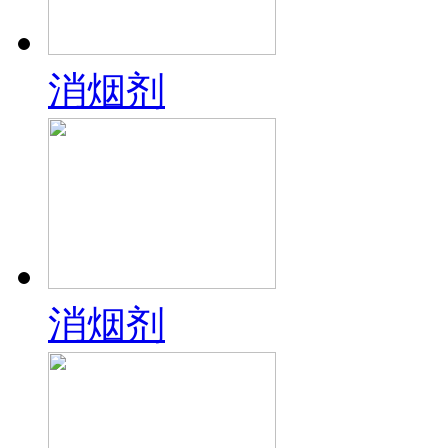
消烟剂
消烟剂